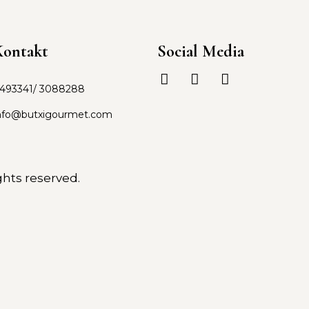
Kontakt
Social Media
493341/ 3088288
nfo@butxigourmet.com
ghts reserved.