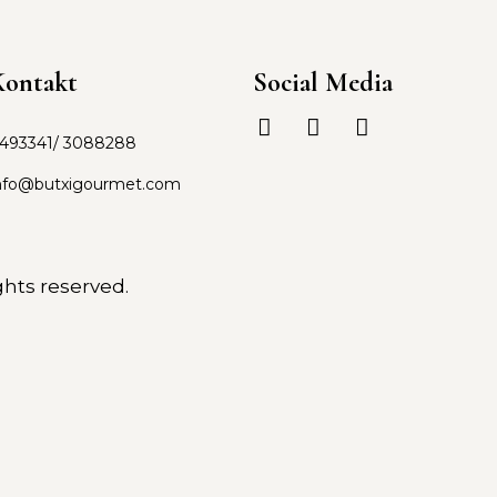
Kontakt
Social Media
493341/ 3088288
nfo@butxigourmet.com
ghts reserved.